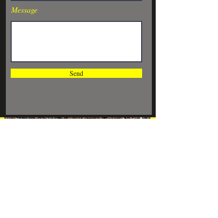
Message
Send