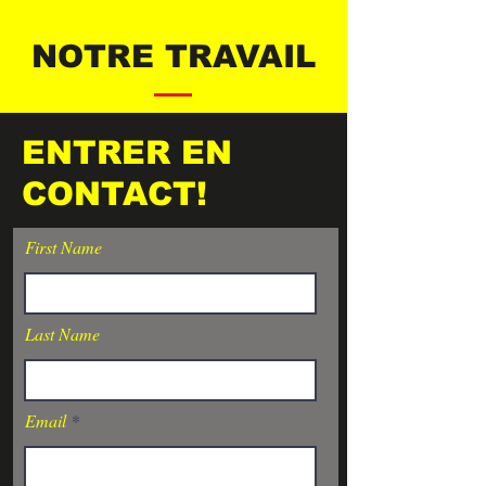
NOTRE TRAVAIL
DÉCOUVREZ
ENTRER EN
QUELQUES PROJETS
CONTACT!
CI-DESSOUS !
First Name
Last Name
Email